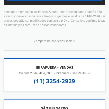
* Imagens meramente ilustrativas. Alguns itens apresentados poderão não
estar disponíveis nas versões. Preços sugeridos e válidos de
31/08/2026
. Os
preços poderão ser modificados sem aviso prévio. Consulte e confirme todas
as informações com um de nossos vendedores.
Compartilhe nas redes sociais!
IBIRAPUERA - VENDAS
Avenida 23 de Maio, 3033 - Ibirapuera - São Paulo-SP
(11) 3254-2929
SÃO BERNARDO