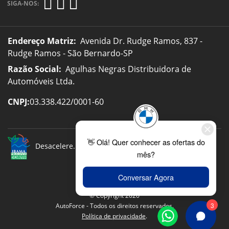
SIGA-NOS:
Endereço Matriz:
Avenida Dr. Rudge Ramos, 837 -
Rudge Ramos - São Bernardo-SP
Razão Social:
Agulhas Negras Distribuidora de
Automóveis Ltda.
CNPJ:
03.338.422/0001-60
Desacelere. Seu bem maior é a vida.
© Copyright 2026
AutoForce - Todos os direitos reservados.
Política de privacidade
.