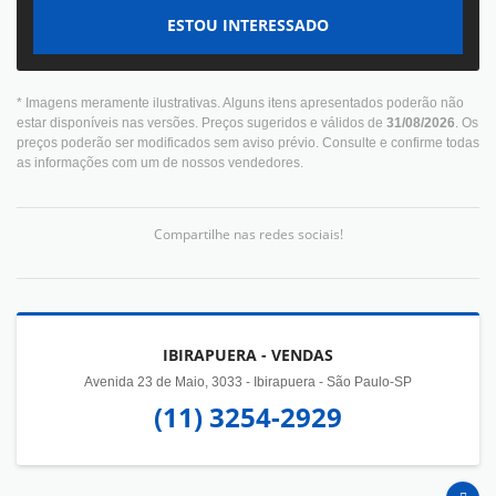
ESTOU INTERESSADO
* Imagens meramente ilustrativas. Alguns itens apresentados poderão não
estar disponíveis nas versões. Preços sugeridos e válidos de
31/08/2026
. Os
preços poderão ser modificados sem aviso prévio. Consulte e confirme todas
as informações com um de nossos vendedores.
Compartilhe nas redes sociais!
IBIRAPUERA - VENDAS
Avenida 23 de Maio, 3033 - Ibirapuera - São Paulo-SP
(11) 3254-2929